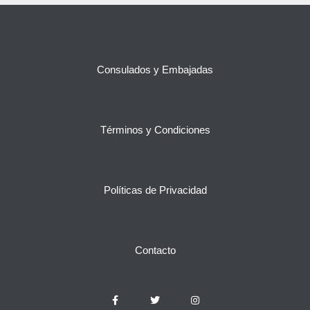
Consulados y Embajadas
Términos y Condiciones
Políticas de Privacidad
Contacto
F
T
I
a
w
n