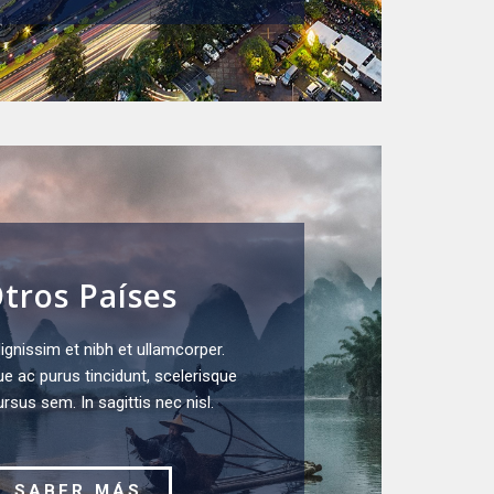
tros Países
gnissim et nibh et ullamcorper.
e ac purus tincidunt, scelerisque
ursus sem. In sagittis nec nisl.
SABER MÁS