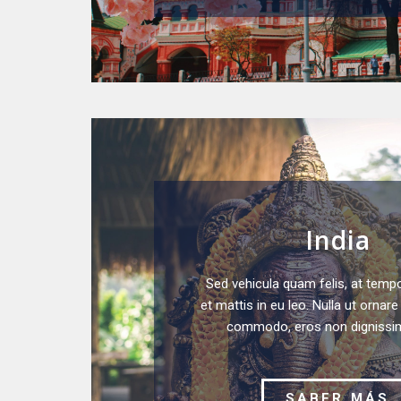
India
Sed vehicula quam felis, at temp
et mattis in eu leo. Nulla ut ornar
commodo, eros non dignissim 
SABER MÁS