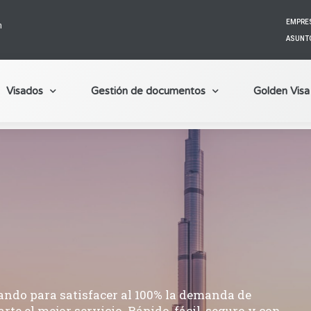
EMPRES
m
ASUNTO
Visados
Gestión de documentos
Golden Visa
ando para satisfacer al 100% la demanda de
te el mejor servicio. Rápido, fácil, seguro y con