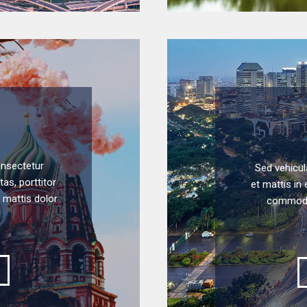
onsectetur
Sed vehicul
tas, porttitor
et mattis in 
 mattis dolor
commodo,