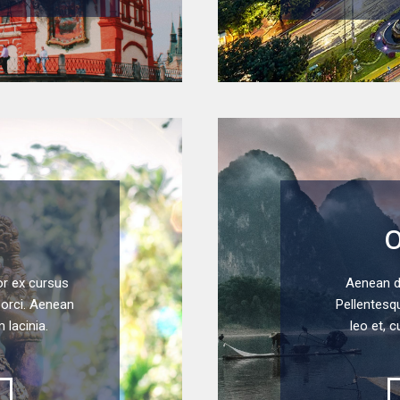
O
or ex cursus
Aenean di
e orci. Aenean
Pellentesqu
lacinia.
leo et, c