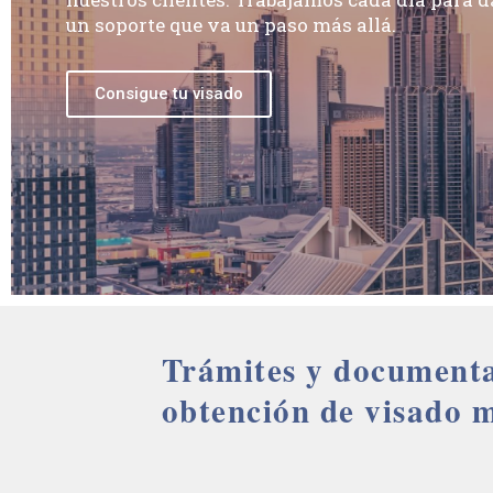
un soporte que va un paso más allá.
Consigue tu visado
Trámites y documenta
obtención de visado 