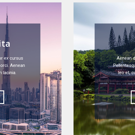
ita
or ex cursus
Aenean di
e orci. Aenean
Pellentesqu
lacinia.
leo et, c