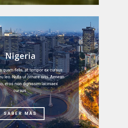
Nigeria
a quam felis, at tempor ex cursus
eu leo. Nulla ut ornare orci. Aenean
 eros non dignissim laciniaex
cursus.
SABER MÁS