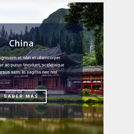
China
gnissim et nibh et ullamcorper.
e ac purus tincidunt, scelerisque
ursus sem. In sagittis nec nisl.
SABER MÁS