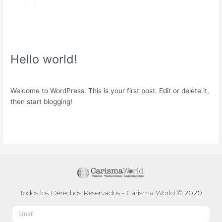
Uncategorized
Hello world!
Hello
world!
Uncategorized
/
admin
Welcome to WordPress. This is your first post. Edit or delete it,
then start blogging!
Read More »
Todos los Derechos Reservados - Carisma World © 2020
Email